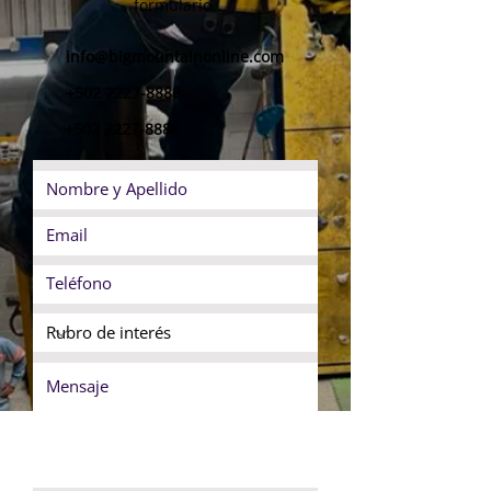
formulario.
info@bigmountainonline.com
+502 2227-8888
+502 2227-8888